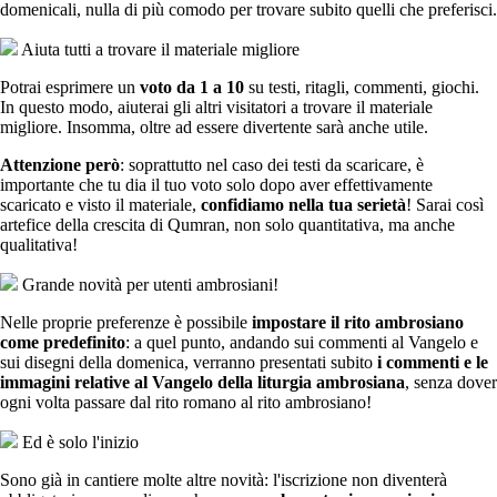
domenicali, nulla di più comodo per trovare subito quelli che preferisci.
Aiuta tutti a trovare il materiale migliore
Potrai esprimere un
voto da 1 a 10
su testi, ritagli, commenti, giochi.
In questo modo, aiuterai gli altri visitatori a trovare il materiale
migliore. Insomma, oltre ad essere divertente sarà anche utile.
Attenzione però
: soprattutto nel caso dei testi da scaricare, è
importante che tu dia il tuo voto solo dopo aver effettivamente
scaricato e visto il materiale,
confidiamo nella tua serietà
! Sarai così
artefice della crescita di Qumran, non solo quantitativa, ma anche
qualitativa!
Grande novità per utenti ambrosiani!
Nelle proprie preferenze è possibile
impostare il rito ambrosiano
come predefinito
: a quel punto, andando sui commenti al Vangelo e
sui disegni della domenica, verranno presentati subito
i commenti e le
immagini relative al Vangelo della liturgia ambrosiana
, senza dover
ogni volta passare dal rito romano al rito ambrosiano!
Ed è solo l'inizio
Sono già in cantiere molte altre novità: l'iscrizione non diventerà